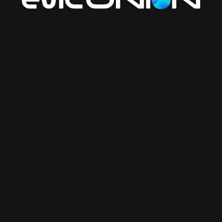
т Next.js идеальным для многостраничных сайтов: стран
воляет компаниям создавать удобный и увлекательный п