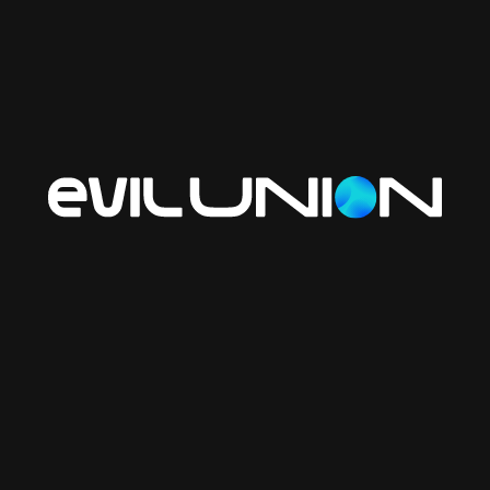
Проблема:
Данные «рассыпаны» по разным
сервисам (CRM, почта, склад), и их приходится
синхронизировать вручную.
Что можно сделать:
Использовать n8n как
центральный узел, который свяжет все ваши
инструменты в единый организм. Любое событие в
одной системе автоматически запустит цепочку
действий в остальных, исключая потерю
информации.
4. Мониторинг и контроль смыслов
Проблема:
Руководитель не может просмотреть
тысячи диалогов, чтобы вовремя заметить конфликт
или низкое качество работы.
Что можно сделать:
Поручить ИИ мониторинг всех
переписок в фоновом режиме. Система будет
анализировать тон общения и соблюдение
регламентов, моментально уведомляя вас только о
тех случаях, где действительно нужно
вмешательство человека.
5. Обогащение данных