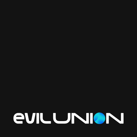
Результат:
Inventica получила современный, лёгкий в управлении и
высокоэффективный сайт, соответствующий как
техническим требованиям, так и маркетинговым целям.