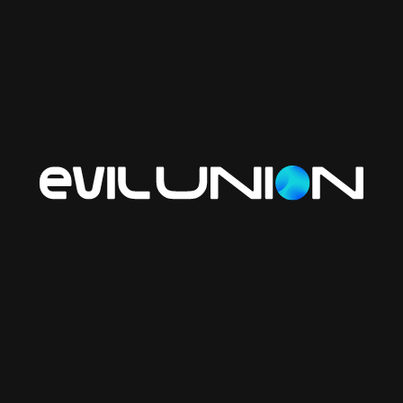
управлению изменениями — в формате, которым легко
поделиться в соцсетях или внутри команды.
Сайт реализован на
Next.js
, и мы оптимизировали его до
98 баллов в Google Lighthouse
— результат, которым
можно гордиться.
Кстати, работая над проектом, мы глубже погрузились в
тему change management — и нашли для себя множество
полезных идей по улучшению собственных процессов и
работе с клиентами.
Order a project
Did you like it?